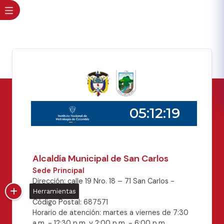
Alcaldía Municipal de San Carlos
Sede Principal
Dirección: calle 19 Nro. 18 – 71 San Carlos -
Antioquia.
Herramientas
Código Postal: 687571
Horario de atención: martes a viernes de 7:30
a.m. - 12:30 p.m. y 2:00 p.m. - 6:00 p.m.