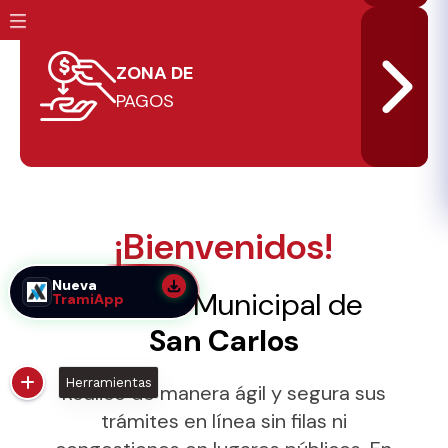
ZONA DE
PAGOS
¡Bienvenidos!
Nueva
Alcaldía Municipal de
TramiApp
San Carlos
Herramientas
Realice de manera ágil y segura sus
trámites en línea sin filas ni